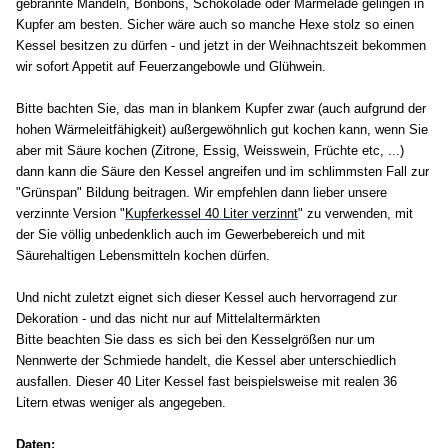
gebrannte Mandeln, Bonbons, Schokolade oder Marmelade gelingen in
Kupfer am besten. Sicher wäre auch so manche Hexe stolz so einen
Kessel besitzen zu dürfen - und jetzt in der Weihnachtszeit bekommen
wir sofort Appetit auf Feuerzangebowle und Glühwein.
Bitte bachten Sie, das man in blankem Kupfer zwar (auch aufgrund der
hohen Wärmeleitfähigkeit) außergewöhnlich gut kochen kann, wenn Sie
aber mit Säure kochen (Zitrone, Essig, Weisswein, Früchte etc, ...)
dann kann die Säure den Kessel angreifen und im schlimmsten Fall zur
"Grünspan" Bildung beitragen. Wir empfehlen dann lieber unsere
verzinnte Version "
Kupferkessel 40 Liter verzinnt
" zu verwenden, mit
der Sie völlig unbedenklich auch im Gewerbebereich und mit
Säurehaltigen Lebensmitteln kochen dürfen.
Und nicht zuletzt eignet sich dieser Kessel auch hervorragend zur
Dekoration - und das nicht nur auf Mittelaltermärkten
Bitte beachten Sie dass es sich bei den Kesselgrößen nur um
Nennwerte der Schmiede handelt, die Kessel aber unterschiedlich
ausfallen. Dieser 40 Liter Kessel fast beispielsweise mit realen 36
Litern etwas weniger als angegeben.
Daten: