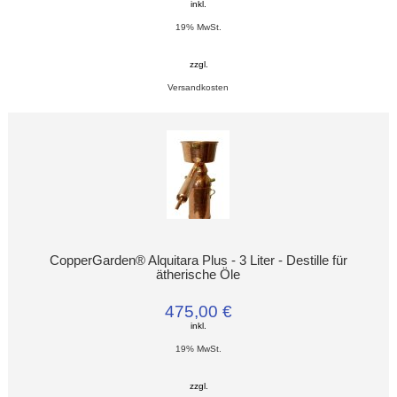
inkl.
19% MwSt.
zzgl.
Versandkosten
CopperGarden® Alquitara Plus - 3 Liter - Destille für
ätherische Öle
475,00 €
inkl.
19% MwSt.
zzgl.