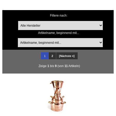
Filtere nach:
Artikelname, beginnend mit...
1
2
[Nächste »]
Zeige
1
bis
9
(von
11
Artikeln)