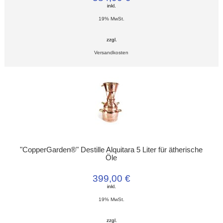
inkl.
19% MwSt.
zzgl.
Versandkosten
"CopperGarden®" Destille Alquitara 5 Liter für ätherische
Öle
399,00 €
inkl.
19% MwSt.
zzgl.