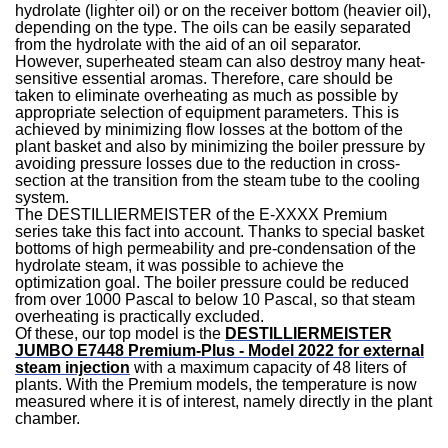
hydrolate (lighter oil) or on the receiver bottom (heavier oil),
depending on the type. The oils can be easily separated
from the hydrolate with the aid of an oil separator.
However, superheated steam can also destroy many heat-
sensitive essential aromas. Therefore, care should be
taken to eliminate overheating as much as possible by
appropriate selection of equipment parameters. This is
achieved by minimizing flow losses at the bottom of the
plant basket and also by minimizing the boiler pressure by
avoiding pressure losses due to the reduction in cross-
section at the transition from the steam tube to the cooling
system.
The DESTILLIERMEISTER of the E-XXXX Premium
series take this fact into account. Thanks to special basket
bottoms of high permeability and pre-condensation of the
hydrolate steam, it was possible to achieve the
optimization goal. The boiler pressure could be reduced
from over 1000 Pascal to below 10 Pascal, so that steam
overheating is practically excluded.
Of these, our top model is the
DESTILLIERMEISTER
JUMBO E7448 Premium-Plus - Model 2022 for external
steam injection
with a maximum capacity of 48 liters of
plants. With the Premium models, the temperature is now
measured where it is of interest, namely directly in the plant
chamber.