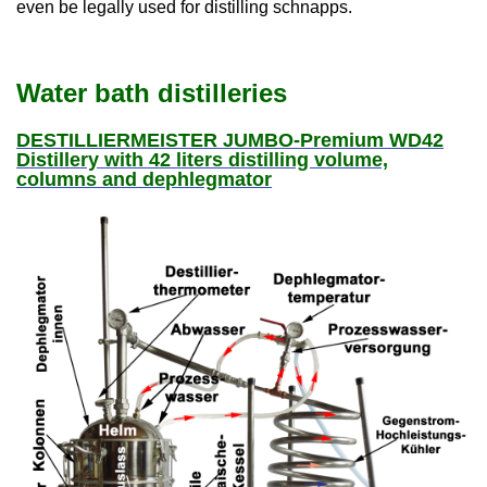
even be legally used for distilling schnapps.
Water bath distilleries
DESTILLIERMEISTER JUMBO-Premium WD42
Distillery with 42 liters distilling volume,
columns and dephlegmator