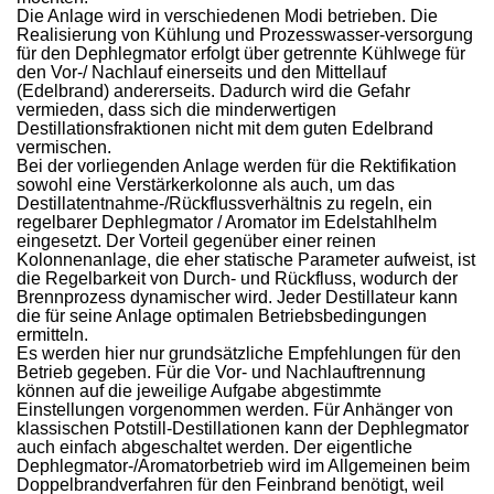
Die Anlage wird in verschiedenen Modi betrieben. Die
Realisierung von Kühlung und Prozesswasser-versorgung
für den Dephlegmator erfolgt über getrennte Kühlwege für
den Vor-/ Nachlauf einerseits und den Mittellauf
(Edelbrand) andererseits. Dadurch wird die Gefahr
vermieden, dass sich die minderwertigen
Destillationsfraktionen nicht mit dem guten Edelbrand
vermischen.
Bei der vorliegenden Anlage werden für die Rektifikation
sowohl eine Verstärkerkolonne als auch, um das
Destillatentnahme-/Rückflussverhältnis zu regeln, ein
regelbarer Dephlegmator / Aromator im Edelstahlhelm
eingesetzt. Der Vorteil gegenüber einer reinen
Kolonnenanlage, die eher statische Parameter aufweist, ist
die Regelbarkeit von Durch- und Rückfluss, wodurch der
Brennprozess dynamischer wird. Jeder Destillateur kann
die für seine Anlage optimalen Betriebsbedingungen
ermitteln.
Es werden hier nur grundsätzliche Empfehlungen für den
Betrieb gegeben. Für die Vor- und Nachlauftrennung
können auf die jeweilige Aufgabe abgestimmte
Einstellungen vorgenommen werden. Für Anhänger von
klassischen Potstill-Destillationen kann der Dephlegmator
auch einfach abgeschaltet werden. Der eigentliche
Dephlegmator-/Aromatorbetrieb wird im Allgemeinen beim
Doppelbrandverfahren für den Feinbrand benötigt, weil