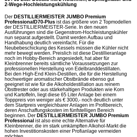
2-Wege-Hochleistungskühlung
Der
DESTILLIERMEISTER JUMBO Premium
ProfessionalD70-Plus
ist das größere von 2 Topmodellen
der DESTILLIERMEISTER-Serie. In den neuen
Ausführungen sind die Gegenstrom-Hochleistungskühler
nun separat aufgestellt. Damit werden Aufbau und
Handhabung deutlich vereinfacht. Für die
Neubebeschickung des Kessels müssen die Kühler nicht
mehr bewegt werden. Preislich ist diese Destillieranlage
noch im Hobby-Bereich angesiedelt, hat aber für
Kleinbrenner bereits sämtliche Voraussetzungen zur
professionellen Herstellung von Edelbranddestillaten.
Bei den High-End Klein-Destillen, die für die Herstellung
hochwertiger aromatischer Obstbrände ebenso gut
geeignet ist wie für die Alkoholdestillation aus reinem
Obsttrester oder aus stärkehaltigen Produkten wie Korn
und Kartoffeln, liegt diese 65 Liter Anlage bei einem
Topppreis von weniger als € 3000,- noch deutlich unter
dem Startpreis vergleichbarer Anlagen im Profibereich,
deren Anschaffungskosten im fünfstelligen Bereich
beginnen. Der
DESTILLIERMEISTER JUMBO Premium
Professional
ist also eine echte Alternative für
Kleinbrenner, die im stark umkämpften Alkohol-Markt die
hohen Investitionskosten einer Profianlage vermeiden
möchten.