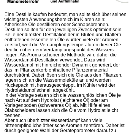
Eine Destille kaufen bedeutet, man sollte sich über seinen
wichtigsten Anwendungsbereich im Klaren sein:
Ätherische Öle destillieren oder Schnapsbrennen.
Destillen sollten für den jeweiligen Zweck optimiert sein.
Bei einer direkten Destillation der in Blüten und Blättern
enthaltenen essentiellen Öle würden viele der Aromen
zerstört, weil die Verdampfungstemperaturen dieser Öle
deutlich über dem Verdampfungspunkt des Wassers
liegen. Als Aroma schonende Methode wird daher die
Wasserdampf-Destillation verwendet. Dazu wird
Wasserdampf mit hinreichender Dynamik generiert, der
das im Pflanzenkorb enthaltene Pflanzenmaterial
durchströmt. Dabei lösen sich die Öle aus den Pflanzen,
lagern sich an die Wassermoleküle an und werden
Huckepack mit herausgeschleppt. Im Kühler wird der
Hydrolatdampf schnell abgekühlt.
In der Vorlage setzen sich die wasserunlöslichen Öle je
nach Art auf dem Hydrolat (leichteres Öl) oder am
Vorlagenboden (schwereres Öl) ab. Mit Hilfe eines
Ölabscheiders lassen sich die Öle vom Hydrolat leicht
trennen.
Aber auch überhitzter Wasserdampf kann viele
hitzeempfindliche ätherische Aromen zerstören. Daher ist
durch geeignete Wahl der Geräteparameter darauf zu