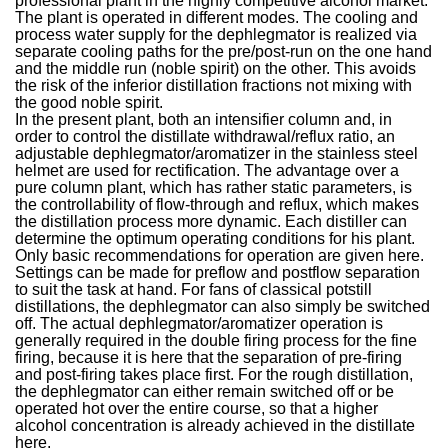
professional plant in the highly competitive alcohol market.
The plant is operated in different modes. The cooling and
process water supply for the dephlegmator is realized via
separate cooling paths for the pre/post-run on the one hand
and the middle run (noble spirit) on the other. This avoids
the risk of the inferior distillation fractions not mixing with
the good noble spirit.
In the present plant, both an intensifier column and, in
order to control the distillate withdrawal/reflux ratio, an
adjustable dephlegmator/aromatizer in the stainless steel
helmet are used for rectification. The advantage over a
pure column plant, which has rather static parameters, is
the controllability of flow-through and reflux, which makes
the distillation process more dynamic. Each distiller can
determine the optimum operating conditions for his plant.
Only basic recommendations for operation are given here.
Settings can be made for preflow and postflow separation
to suit the task at hand. For fans of classical potstill
distillations, the dephlegmator can also simply be switched
off. The actual dephlegmator/aromatizer operation is
generally required in the double firing process for the fine
firing, because it is here that the separation of pre-firing
and post-firing takes place first. For the rough distillation,
the dephlegmator can either remain switched off or be
operated hot over the entire course, so that a higher
alcohol concentration is already achieved in the distillate
here.