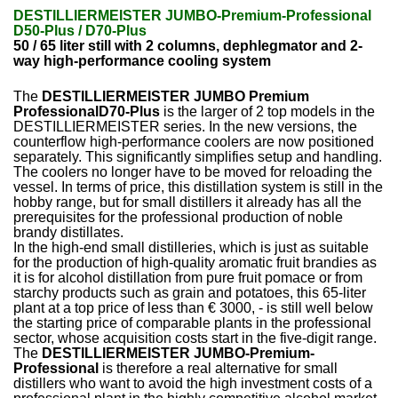
DESTILLIERMEISTER JUMBO-Premium-Professional
D50-Plus / D70-Plus
50 / 65 liter still with 2 columns, dephlegmator and 2-
way high-performance cooling system
The
DESTILLIERMEISTER JUMBO Premium
ProfessionalD70-Plus
is the larger of 2 top models in the
DESTILLIERMEISTER series. In the new versions, the
counterflow high-performance coolers are now positioned
separately. This significantly simplifies setup and handling.
The coolers no longer have to be moved for reloading the
vessel. In terms of price, this distillation system is still in the
hobby range, but for small distillers it already has all the
prerequisites for the professional production of noble
brandy distillates.
In the high-end small distilleries, which is just as suitable
for the production of high-quality aromatic fruit brandies as
it is for alcohol distillation from pure fruit pomace or from
starchy products such as grain and potatoes, this 65-liter
plant at a top price of less than € 3000, - is still well below
the starting price of comparable plants in the professional
sector, whose acquisition costs start in the five-digit range.
The
DESTILLIERMEISTER JUMBO-Premium-
Professional
is therefore a real alternative for small
distillers who want to avoid the high investment costs of a